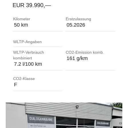
EUR 39.990,—
Ablagefach im Gepäckraumboden ABS (Anti-Blockier-
Kilometer
Erstzulassung
50 km
05.2026
WLTP-Angaben
WLTP-Verbrauch
CO2-Emission komb.
161 g/km
kombiniert
7.2 l/100 km
CO2-Klasse
F