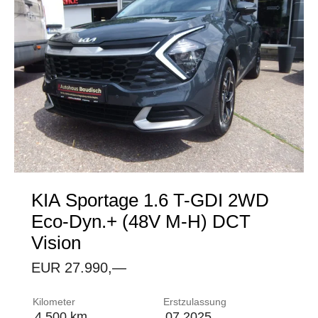
KIA
Sportage 1.6 T-GDI 2WD
Eco-Dyn.+ (48V M-H) DCT
Vision
EUR 27.990,—
Airbag: 2 Frontairbags Beifahrerairbag abschaltb
Kilometer
Erstzulassung
4.500 km
07.2025