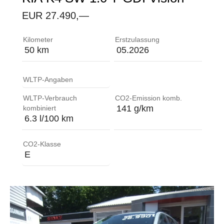
EUR 27.490,—
Ablagefach im Gepäckraumboden ABS (Anti-Blockier-
Kilometer
Erstzulassung
50 km
05.2026
WLTP-Angaben
WLTP-Verbrauch
CO2-Emission komb.
141 g/km
kombiniert
6.3 l/100 km
CO2-Klasse
E