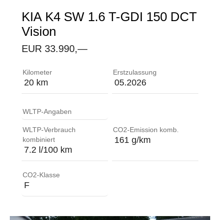
KIA
K4 SW 1.6 T-GDI 150 DCT
Vision
EUR 33.990,—
Ablagefach im Gepäckraumboden ABS (Anti-Blockier-
Kilometer
Erstzulassung
20 km
05.2026
WLTP-Angaben
WLTP-Verbrauch
CO2-Emission komb.
161 g/km
kombiniert
7.2 l/100 km
CO2-Klasse
F