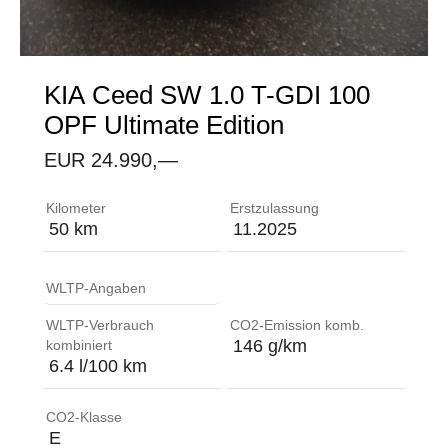
KIA
Ceed SW 1.0 T-GDI 100
OPF Ultimate Edition
EUR 24.990,—
ABS (Anti-Blockier-System) mit elektronischer Br
Kilometer
Erstzulassung
50 km
11.2025
WLTP-Angaben
WLTP-Verbrauch
CO2-Emission komb.
146 g/km
kombiniert
6.4 l/100 km
CO2-Klasse
E