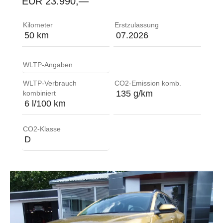
EUR 23.990,—
ABS (Anti-Blockier-System) mit elektronischer Bre
Kilometer
Erstzulassung
50 km
07.2026
WLTP-Angaben
WLTP-Verbrauch
CO2-Emission komb.
135 g/km
kombiniert
6 l/100 km
CO2-Klasse
D