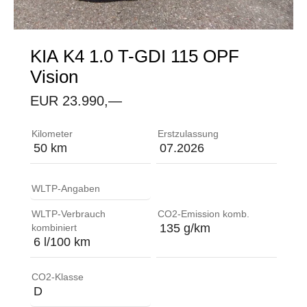
KIA
K4 1.0 T-GDI 115 OPF
Vision
EUR 23.990,—
ABS (Anti-Blockier-System) mit elektronischer Bre
Kilometer
Erstzulassung
50 km
07.2026
WLTP-Angaben
WLTP-Verbrauch
CO2-Emission komb.
135 g/km
kombiniert
6 l/100 km
CO2-Klasse
D